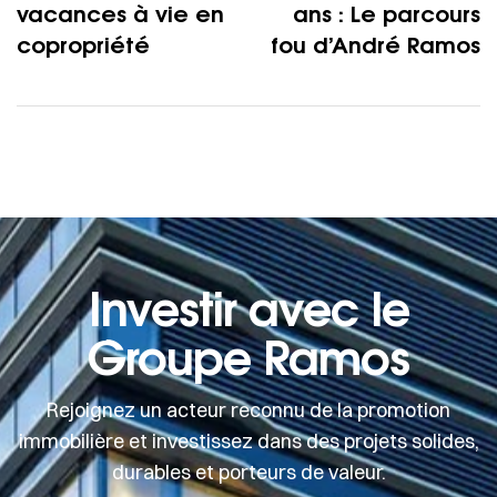
vacances à vie en
ans : Le parcours
copropriété
fou d’André Ramos
Investir avec le
Groupe Ramos
Rejoignez un acteur reconnu de la promotion
immobilière et investissez dans des projets solides,
durables et porteurs de valeur.