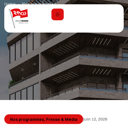
Home
Nos programmes
Casadora : investir au Maroc pour 20 000 €
,
juin 12, 2026
Nos programmes
Presse & Média