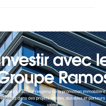
Investir avec l
Groupe Ramo
joignez un acteur reconnu de la promotion immobilière
vestissez dans des projets solides, durables et porteurs
valeur.