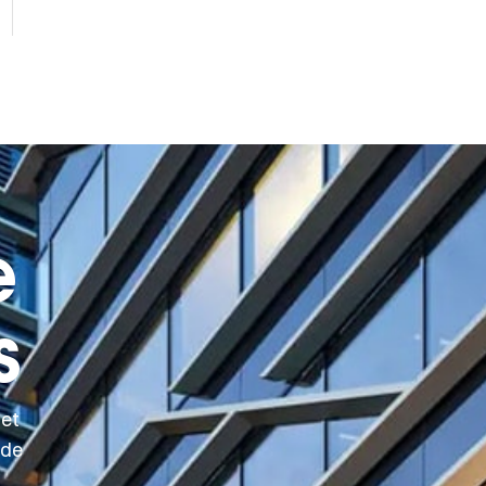
e
s
 et
 de