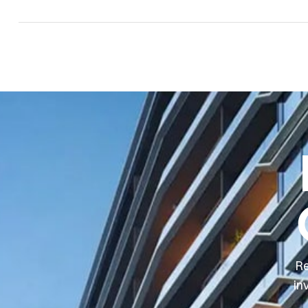
Re
in