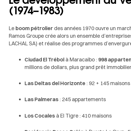
(1974–1983)
Le
boom pétrolier
des années 1970 ouvre un marché
Ramos Groupe crée alors un ensemble d’entrepris
LACHAL SA) et réalise des programmes d’envergure
Ciudad El Trébol
à Maracaibo :
998 apparte
millions de dollars, plus grand prêt immobilie
Las Deltas del Horizonte
: 92 + 145 maisons
Las Palmeras
: 245 appartements
Los Cocales
à El Tigre : 410 maisons