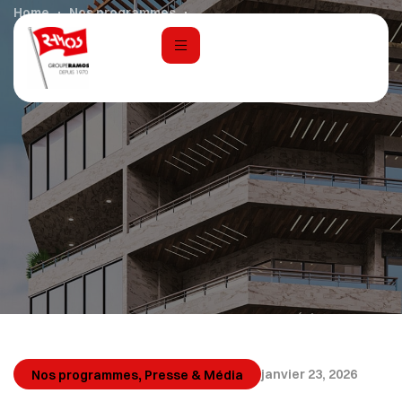
Home
Nos programmes
Kerten Hospitality officialise la signature du Casadora
Resort by Cloud 7 Hotels
,
janvier 23, 2026
Nos programmes
Presse & Média